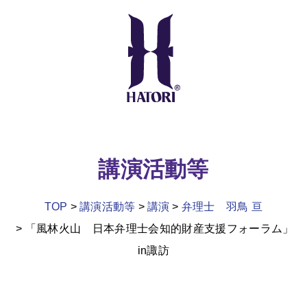
講演活動等
TOP
講演活動等
講演
弁理士 羽鳥 亘
「風林火山 日本弁理士会知的財産支援フォーラム」
in諏訪