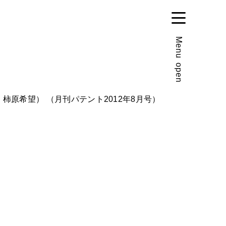
Menu
open
柿原希望） （月刊パテント2012年8月号）